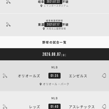
岐阜
不破
2021.07.22
レインボースタジアム
岐阜県高校野球
東濃
不破
2021.07.17
大垣北公園野球場
野球の試合一覧
2026.08.07
[金]
MLB
オリオールズ
エンゼルス
01:35
オリオール・パーク
MLB
レッズ
アスレチックス
01:40