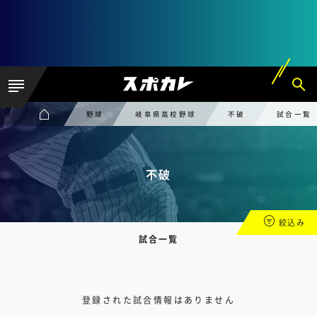
野球
岐阜県高校野球
不破
試合一覧
不破
絞込み
試合一覧
登録された試合情報はありません