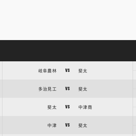
岐阜農林
斐太
VS
多治見工
斐太
VS
斐太
中津商
VS
中津
斐太
VS