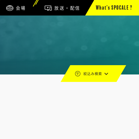
会場
放送・配信
What’s SPOCALE ?
絞込み検索