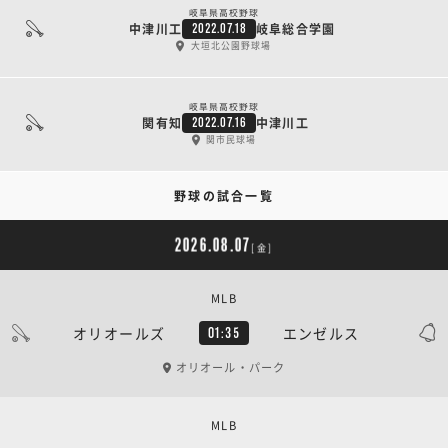
岐阜県高校野球
中津川工
岐阜総合学園
2022.07.18
大垣北公園野球場
岐阜県高校野球
関有知
中津川工
2022.07.16
関市民球場
野球の試合一覧
2026.08.07
[金]
MLB
オリオールズ
エンゼルス
01:35
オリオール・パーク
MLB