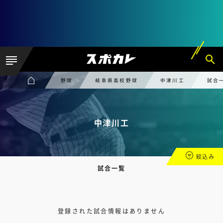
野球
岐阜県高校野球
中津川工
試合
中津川工
絞込み
試合一覧
登録された試合情報はありません