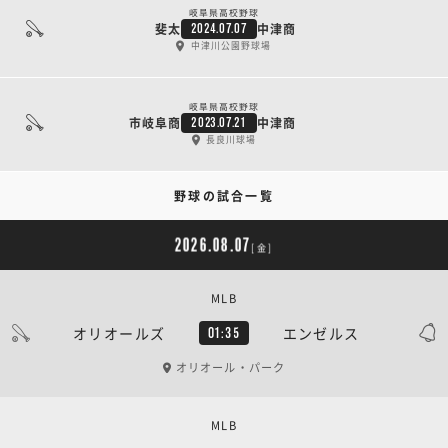
岐阜県高校野球
斐太
中津商
2024.07.07
中津川公園野球場
岐阜県高校野球
市岐阜商
中津商
2023.07.21
長良川球場
野球の試合一覧
2026.08.07
[金]
MLB
オリオールズ
エンゼルス
01:35
オリオール・パーク
MLB