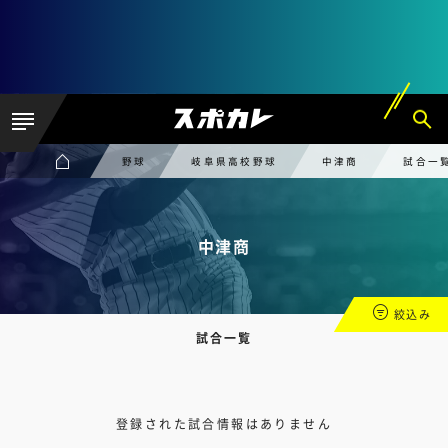
野球
岐阜県高校野球
中津商
試合一
中津商
絞込み
試合一覧
登録された試合情報はありません