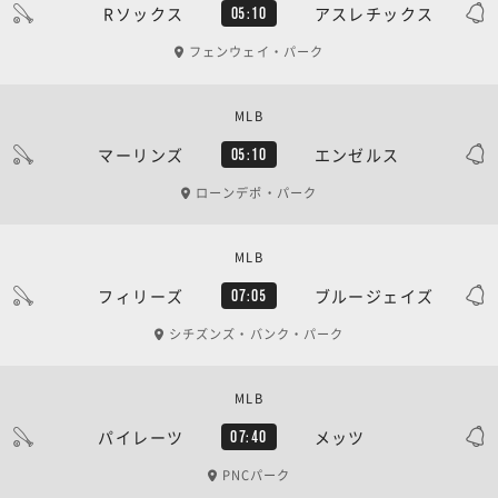
Rソックス
アスレチックス
05:10
フェンウェイ・パーク
MLB
マーリンズ
エンゼルス
05:10
ローンデポ・パーク
MLB
フィリーズ
ブルージェイズ
07:05
シチズンズ・バンク・パーク
MLB
パイレーツ
メッツ
07:40
PNCパーク