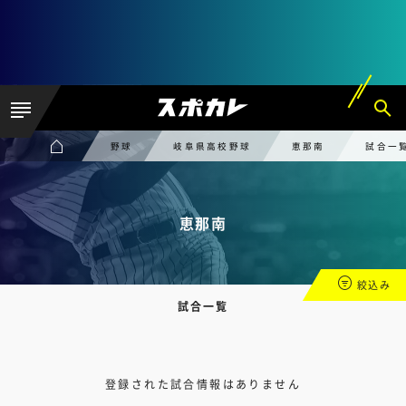
野球
岐阜県高校野球
恵那南
試合一
恵那南
絞込み
試合一覧
登録された試合情報はありません