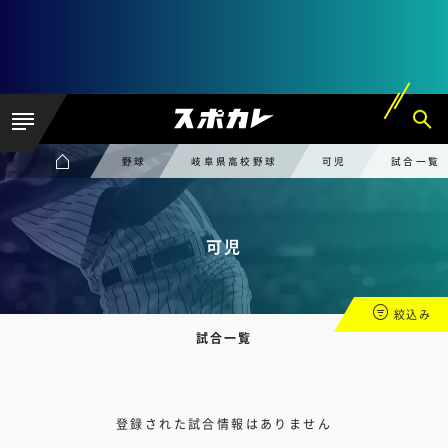
野球
岐阜県高校野球
可児
試合一覧
可児
絞込み
試合一覧
登録された試合情報はありません