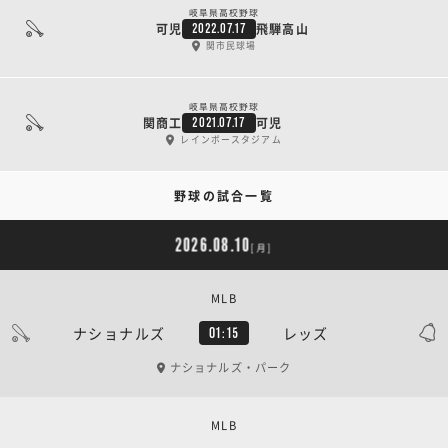
岐阜県高校野球
可児
飛騨高山
2022.07.17
関市民球場
岐阜県高校野球
関商工
可児
2021.07.17
レインボースタジアム
野球の試合一覧
2026.08.10
[月]
MLB
ナショナルズ
レッズ
01:15
ナショナルズ・パーク
MLB