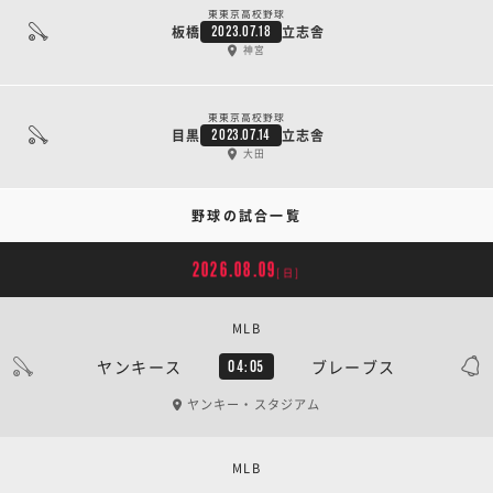
東東京高校野球
板橋
立志舎
2023.07.18
神宮
東東京高校野球
目黒
立志舎
2023.07.14
大田
野球の試合一覧
2026.08.09
[日]
MLB
ヤンキース
ブレーブス
04:05
ヤンキー・スタジアム
MLB