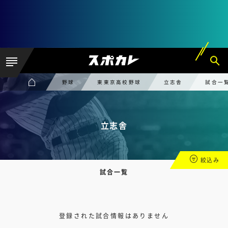
野球
東東京高校野球
立志舎
試合一
立志舎
絞込み
試合一覧
登録された試合情報はありません