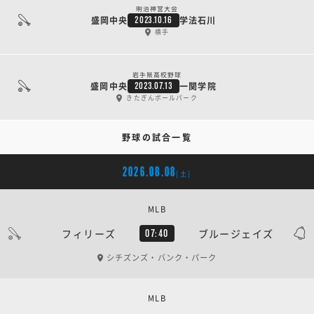
明治神宮大会
盛岡中央
学法石川
2023.10.16
横手
岩手県高校野球
盛岡中央
一関学院
2023.07.13
きたぎんボールパーク
野球の試合一覧
2026.08.08
[土]
MLB
フィリーズ
ブルージェイズ
07:40
シチズンズ・バンク・パーク
MLB