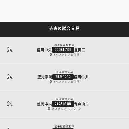
過去の試合日程
岩手県高校野球
盛岡中央
盛岡三
2026.07.09
JALスタジアム花巻
明治神宮大会
聖光学院
盛岡中央
2025.10.10
JALスタジアム花巻
明治神宮大会
盛岡中央
青森山田
2025.10.09
きたぎんボールパーク
岩手県高校野球