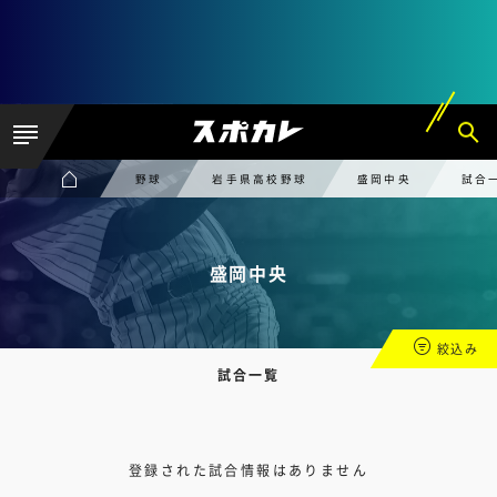
野球
岩手県高校野球
盛岡中央
試合
盛岡中央
絞込み
試合一覧
登録された試合情報はありません