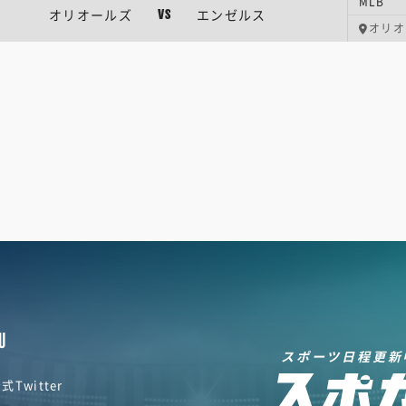
MLB
オリオールズ
エンゼルス
VS
オリオ
U
スポーツ日程更新
式Twitter