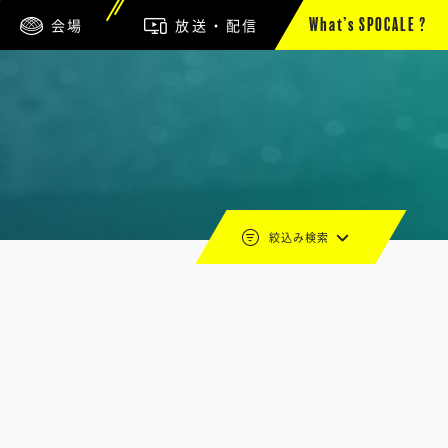
会場
放送・配信
What’s SPOCALE ?
絞込み検索