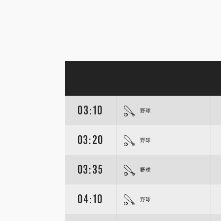
03:10
野球
03:20
野球
03:35
野球
04:10
野球