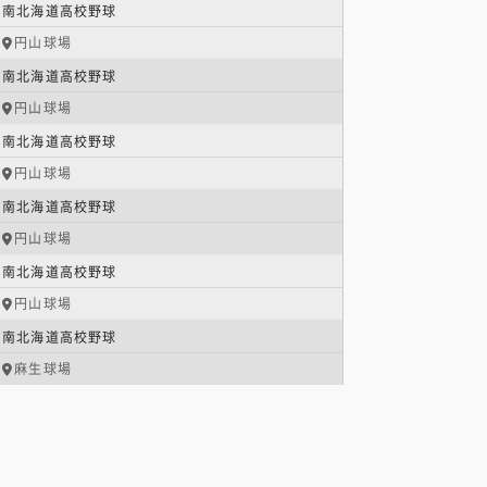
南北海道高校野球
円山球場
南北海道高校野球
円山球場
南北海道高校野球
円山球場
南北海道高校野球
円山球場
南北海道高校野球
円山球場
南北海道高校野球
麻生球場