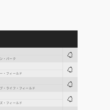
ン・パーク
ー・フィールド
ブ・ライフ・フィールド
ズ・フィールド