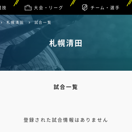
競技
大会・リーグ
チーム・選手
札幌清田
試合一覧
札幌清田
試合一覧
登録された試合情報はありません