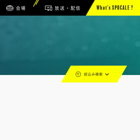
会場
放送・配信
What’s SPOCALE ?
絞込み検索