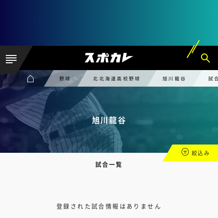
野球
北北海道高校野球
旭川龍谷
試
旭川龍谷
絞込み
試合一覧
登録された試合情報はありません