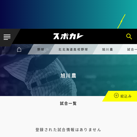
野球
北北海道高校野球
旭川農
試合
旭川農
絞込み
試合一覧
登録された試合情報はありません