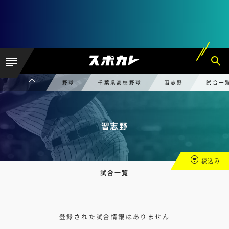
野球
千葉県高校野球
習志野
試合一
習志野
絞込み
試合一覧
登録された試合情報はありません