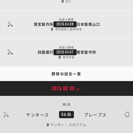
佐久
社会人野球
鷺宮製作所
日本製鉄山口
2026.04.08
春野運動公園野球場
社会人野球
四国銀行
鷺宮製作所
2026.04.07
高知球場
野球の試合一覧
2026.08.09
[日]
MLB
ヤンキース
ブレーブス
04:05
ヤンキー・スタジアム