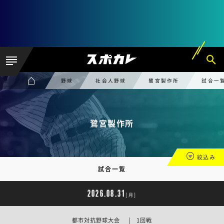
野球
社会人野球
鷺宮製作所
試合一
鷺宮製作所
絞込み
試合一覧
2026.08.31
[月]
都市対抗野球大会 | 1回戦