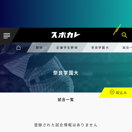
野球
近畿学生野球
奈良学園大
試合
奈良学園大
絞込み
試合一覧
登録された試合情報はありません