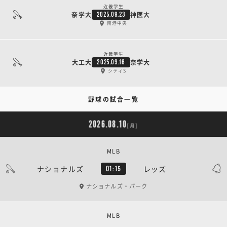
近畿学生
奈学大
神医大
2025.09.23
南港中央
近畿学生
大工大
奈学大
2025.09.16
シティS
野球の試合一覧
2026.08.10
[月]
MLB
ナショナルズ
レッズ
01:15
ナショナルズ・パーク
MLB