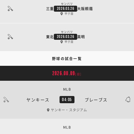
センバツ
三重
大阪桐蔭
2026.03.26
甲子園
センバツ
東北
英明
2026.03.26
甲子園
野球の試合一覧
2026.08.09
[日]
MLB
ヤンキース
ブレーブス
04:05
ヤンキー・スタジアム
MLB