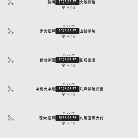
英明
大阪桐蔭
2026.03.27
甲子園
センバツ
専大松戸
山梨学院
2026.03.27
甲子園
センバツ
智辯学園
花咲徳栄
2026.03.27
甲子園
センバツ
中京大中京
八戸学院光星
2026.03.27
甲子園
センバツ
専大松戸
九州国際大付
2026.03.26
甲子園