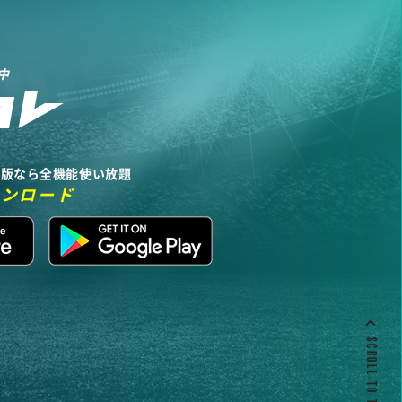
中
リ版なら全機能使い放題
ウンロード
SCROLL TO TOP