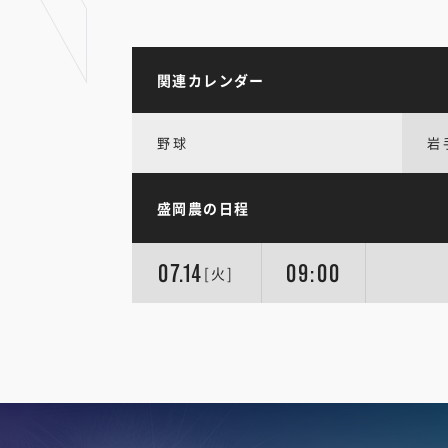
関連カレンダー
野球
岩
盛岡農の日程
07.14
09:00
[火]