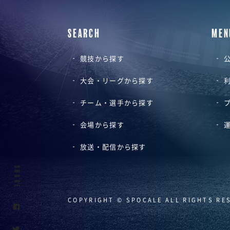
SEARCH
MEN
競技から探す
公
大会・リーグから探す
チーム・選手から探す
会場から探す
放送・配信から探す
SHARE
COPYRIGHT © SPOCALE ALL RIGHTS RE