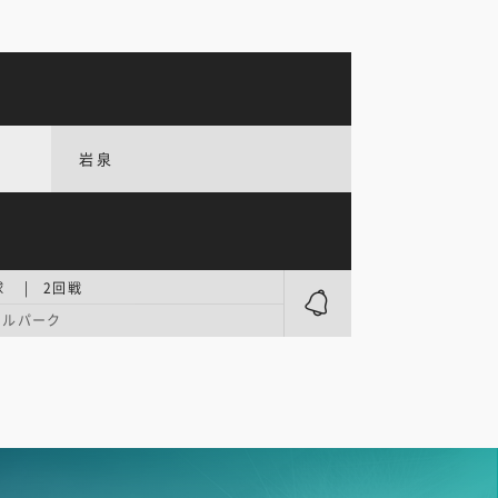
岩泉
 | 2回戦
ールパーク