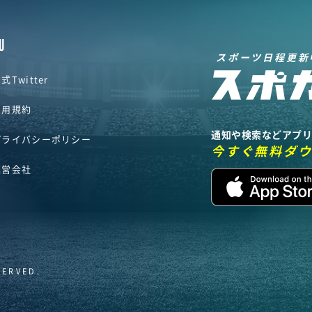
U
スポーツ日程更新
式Twitter
利用規約
通知や検索などアプ
プライバシーポリシー
今すぐ無料ダ
運営会社
SERVED.