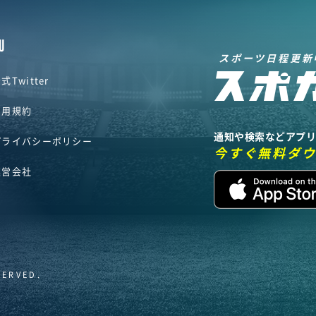
U
スポーツ日程更新
式Twitter
利用規約
通知や検索などアプ
プライバシーポリシー
今すぐ無料ダ
運営会社
SERVED.