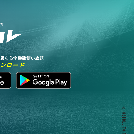
中
リ版なら全機能使い放題
ウンロード
SCROLL TO TOP