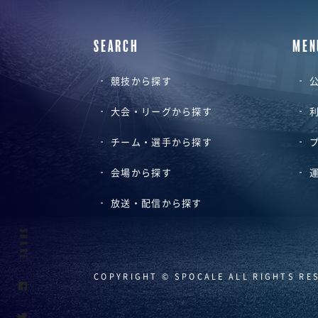
SEARCH
MEN
競技から探す
公
大会・リーグから探す
チーム・選手から探す
会場から探す
放送・配信から探す
SHARE
COPYRIGHT © SPOCALE ALL RIGHTS RE