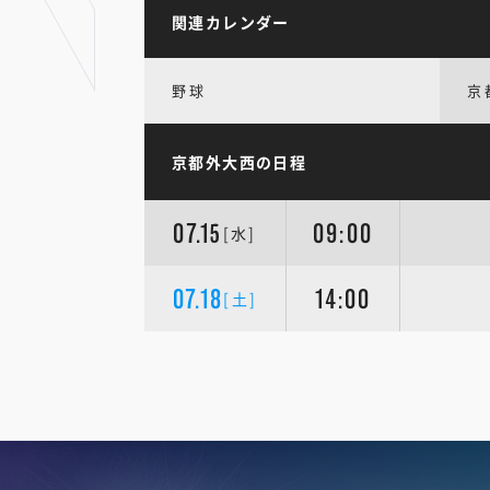
関連カレンダー
野球
京
京都外大西の日程
07.15
09:00
[水]
07.18
14:00
[土]