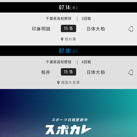
07.14
[火]
千葉県高校野球 | 3回戦
印旛明誠
日体大柏
11:15
柏の葉
07.18
[土]
千葉県高校野球 | 4回戦
柏井
日体大柏
11:15
成田大谷津
スポーツ日程更新中