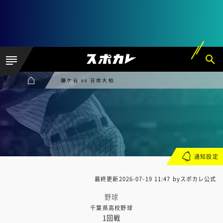
鎌ケ谷 vs 日体大柏
通知設定
最終更新
2026-07-19 11:47
byスポカレ公式
野球
千葉県高校野球
1回戦