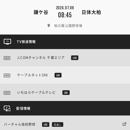
2026.07.09
鎌ケ谷
日体大柏
08:45
柏の葉公園野球場
TV放送情報
J:COMチャンネル 千葉エリア
LIVE
ケーブルネット296
LIVE
いちはらケーブルテレビ
LIVE
配信情報
バーチャル高校野球
LIVE
見逃し