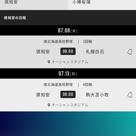
倶知安
小樽桜陽
倶知安の日程
07.08
[水]
南北海道高校野球 | 3回戦
倶知安
札幌白石
09:00
オーシャンスタジアム
07.13
[月]
南北海道高校野球 | 4回戦
倶知安
駒大苫小牧
08:00
オーシャンスタジアム