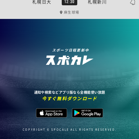
札幌日大
札幌新川
12:30
麻生球場
スポーツ日程更新中
通知や検索などアプリ版なら全機能使い放題
今すぐ無料ダウンロード
COPYRIGHT © SPOCALE ALL RIGHTS RESERVED.