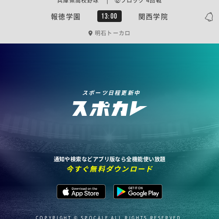
兵庫県高校野球 | ⑫ブロック 4回戦
報徳学園
関西学院
13:00
明石トーカロ
スポーツ日程更新中
通知や検索などアプリ版なら全機能使い放題
今すぐ無料ダウンロード
COPYRIGHT © SPOCALE ALL RIGHTS RESERVED.