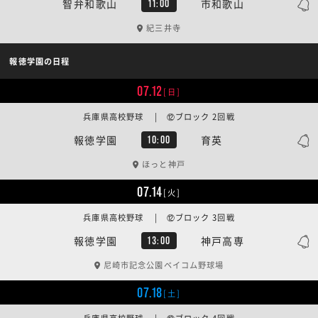
智弁和歌山
市和歌山
11:00
紀三井寺
報徳学園の日程
07.12
[日]
兵庫県高校野球 | ⑫ブロック 2回戦
報徳学園
育英
10:00
ほっと神戸
07.14
[火]
兵庫県高校野球 | ⑫ブロック 3回戦
報徳学園
神戸高専
13:00
尼崎市記念公園ベイコム野球場
07.18
[土]