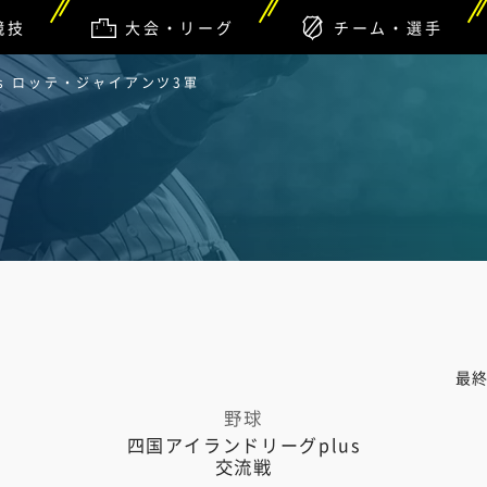
競技
大会・リーグ
チーム・選手
s ロッテ・ジャイアンツ3軍
最
野球
四国アイランドリーグplus
交流戦