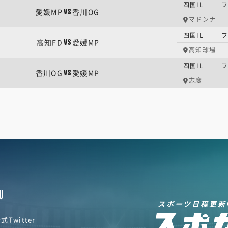
四国IL | 
愛媛MP
香川OG
VS
マドンナ
四国IL | 
高知FD
愛媛MP
VS
高知球場
香川OG
愛媛MP
VS
志度
U
スポーツ日程更新
式Twitter