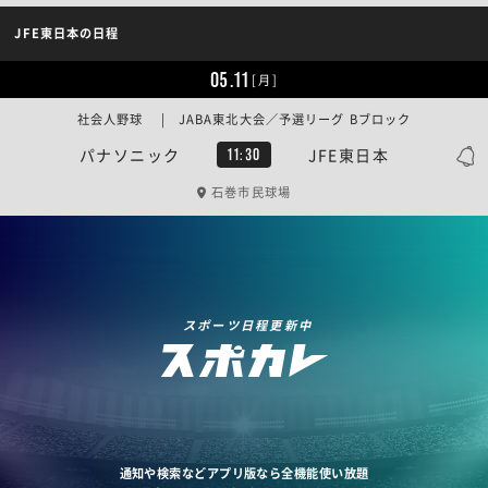
JFE東日本の日程
05.11
[月]
社会人野球 | JABA東北大会／予選リーグ Bブロック
パナソニック
JFE東日本
11:30
石巻市民球場
スポーツ日程更新中
通知や検索などアプリ版なら全機能使い放題