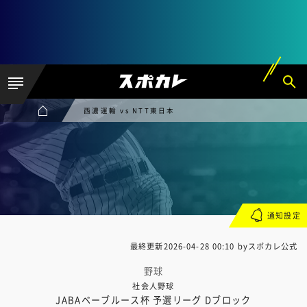
西濃運輸 vs NTT東日本
通知設定
最終更新
2026-04-28 00:10
byスポカレ公式
野球
社会人野球
JABAベーブルース杯 予選リーグ Dブロック