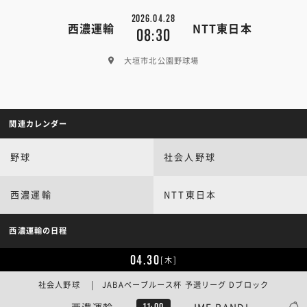
2026.04.28
西濃運輸
NTT東日本
08:30
大垣市北公園野球場
関連カレンダー
野球
社会人野球
西濃運輸
NTT東日本
西濃運輸の日程
04.30
[木]
社会人野球 | JABAベーブルース杯 予選リーグ Dブロック
西濃運輸
IMF BANDI ...
11:00