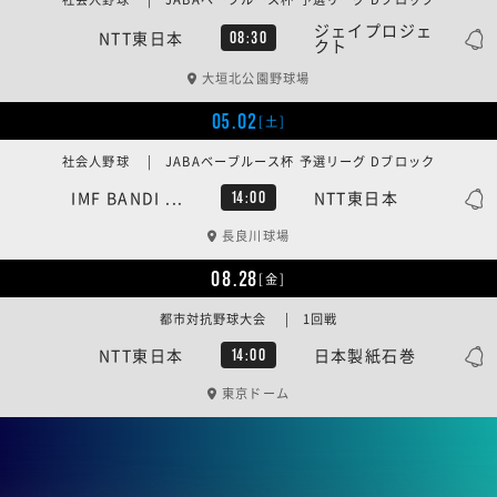
ジェイプロジェ
NTT東日本
08:30
クト
大垣北公園野球場
05.02
[土]
社会人野球 | JABAベーブルース杯 予選リーグ Dブロック
IMF BANDI ...
NTT東日本
14:00
長良川球場
08.28
[金]
都市対抗野球大会 | 1回戦
NTT東日本
日本製紙石巻
14:00
東京ドーム