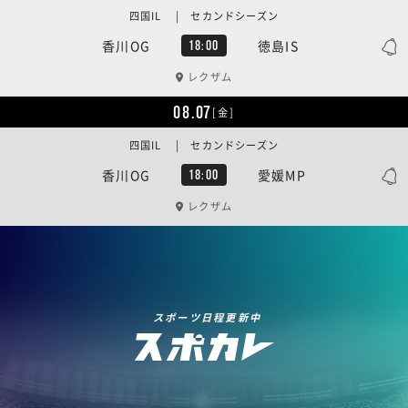
四国IL | セカンドシーズン
香川OG
徳島IS
18:00
レクザム
08.07
[金]
四国IL | セカンドシーズン
香川OG
愛媛MP
18:00
レクザム
スポーツ日程更新中