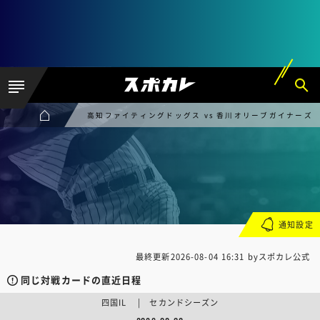
高知ファイティングドッグス vs 香川オリーブガイナーズ
通知設定
最終更新
2026-08-04 16:31
byスポカレ公式
同じ対戦カードの直近日程
四国IL | セカンドシーズン