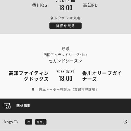
2026.08.08
香川OG
高知FD
18:00
レクザムBP丸亀
詳細を見る
野球
四国アイランドリーグplus
セカンドシーズン
2026.07.31
高知ファイティン
香川オリーブガイ
18:00
グドッグス
ナーズ
日本トーター野球場（高知市野球場）
配信情報
Dogs TV
LIVE
見逃し