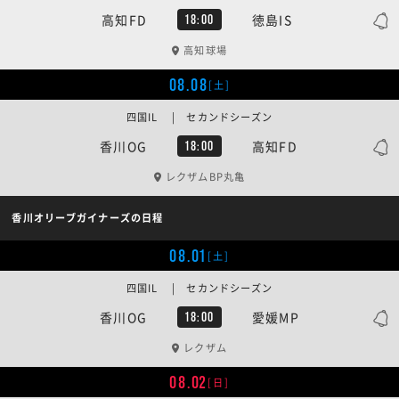
高知FD
徳島IS
18:00
高知球場
08.08
[土]
四国IL | セカンドシーズン
香川OG
高知FD
18:00
レクザムBP丸亀
香川オリーブガイナーズの日程
08.01
[土]
四国IL | セカンドシーズン
香川OG
愛媛MP
18:00
レクザム
08.02
[日]