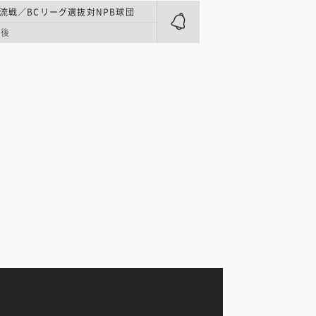
交流戦／BCリーグ選抜対NPB球団
筑後