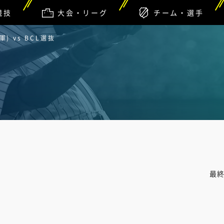
競技
大会・リーグ
チーム・選手
) vs BCL選抜
最