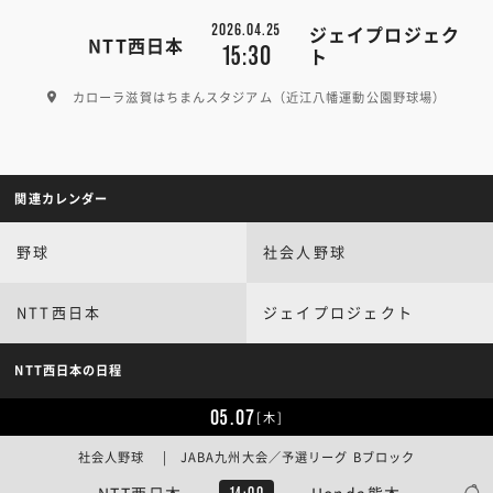
2026.04.25
ジェイプロジェク
NTT西日本
15:30
ト
カローラ滋賀はちまんスタジアム（近江八幡運動公園野球場）
関連カレンダー
野球
社会人野球
NTT西日本
ジェイプロジェクト
NTT西日本の日程
05.07
[木]
社会人野球 | JABA九州大会／予選リーグ Bブロック
NTT西日本
Honda熊本
14:00