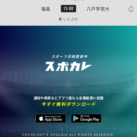
福島
八戸学院大
13:00
しらさわ
スポーツ日程更新中
通知や検索などアプリ版なら全機能使い放題
今すぐ無料ダウンロード
COPYRIGHT © SPOCALE ALL RIGHTS RESERVED.