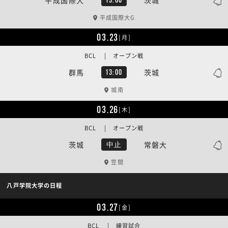
平成国際大G
03.23
[月]
BCL | オープン戦
群馬
茨城
13:00
城南
03.26
[木]
BCL | オープン戦
茨城
常磐大
中止
笠間
八戸学院大学の日程
03.27
[金]
BCL | 練習試合