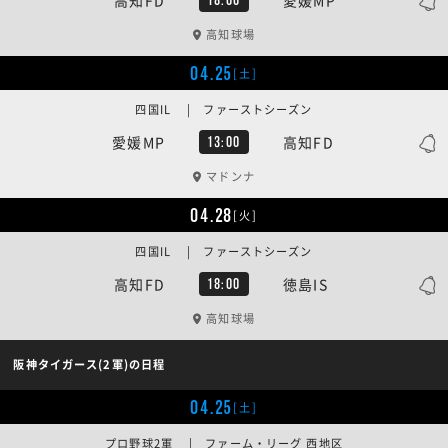
高知球場
04.25
[土]
四国IL | ファーストシーズン
愛媛MP
高知FD
13:00
マドンナ
04.28
[火]
四国IL | ファーストシーズン
高知FD
徳島IS
18:00
高知球場
阪神タイガース(2軍)の日程
04.25
[土]
プロ野球2軍 | ファーム・リーグ 西地区