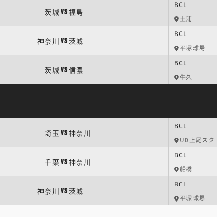
BCL
茨城
福島
VS
土浦
BCL
神奈川
茨城
VS
平塚球場
BCL
茨城
信濃
VS
牛久
BCL
埼玉
神奈川
VS
UD上尾スタ
BCL
千葉
神奈川
VS
船橋
BCL
神奈川
茨城
VS
平塚球場