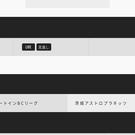
LIVE
見逃し
ートインBCリーグ
茨城アストロプラネッツ