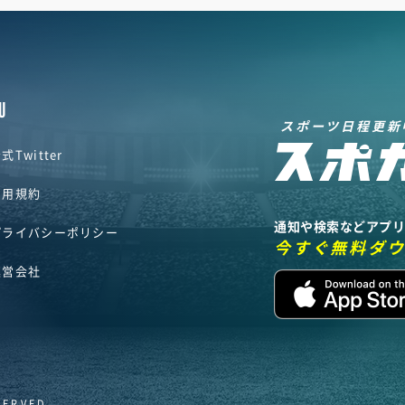
U
スポーツ日程更新
式Twitter
利用規約
通知や検索などアプ
プライバシーポリシー
今すぐ無料ダ
運営会社
SERVED.