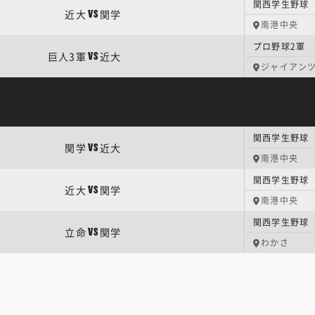
関西学生野球 
近大
関学
VS
南港中央
プロ野球2軍
巨人3軍
近大
VS
ジャイアン
関西学生野球 
関学
近大
VS
南港中央
関西学生野球 
近大
関学
VS
南港中央
関西学生野球 
立命
関学
VS
わかさ