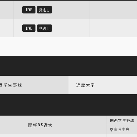
LIVE
見逃し
LIVE
見逃し
西学生野球
近畿大学
関西学生野球 
関学
近大
VS
南港中央