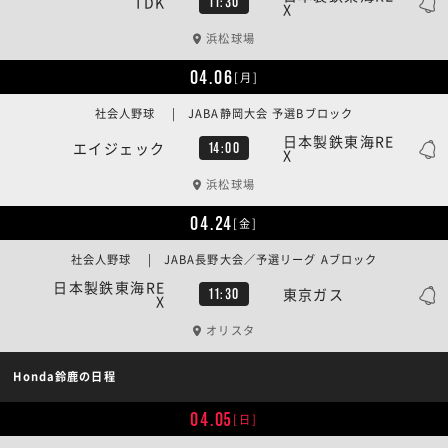
TDK
11:30
X
浜松球場
04.06
[月]
社会人野球 | JABA静岡大会 予選Bブロック
日本製鉄東海RE
エイジェック
14:00
X
浜松球場
04.24
[金]
社会人野球 | JABA長野大会／予選リーグ Aブロック
日本製鉄東海RE
東京ガス
11:30
X
オリスタ
Honda鈴鹿の日程
04.05
[日]