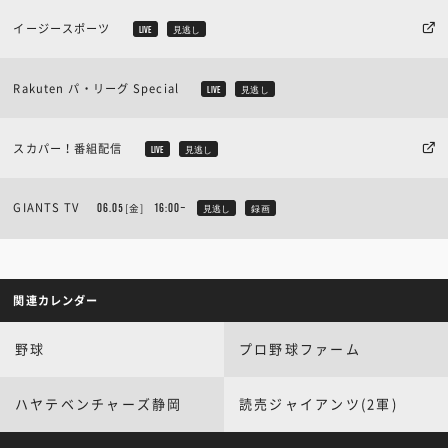
イージースポーツ
LIVE
見逃し
Rakuten パ・リーグ Special
LIVE
見逃し
スカパー！番組配信
LIVE
見逃し
GIANTS TV
[金]
06.05
16:00~
見逃し
録画
関連カレンダー
野球
プロ野球ファーム
ハヤテベンチャーズ静岡
読売ジャイアンツ(2軍)