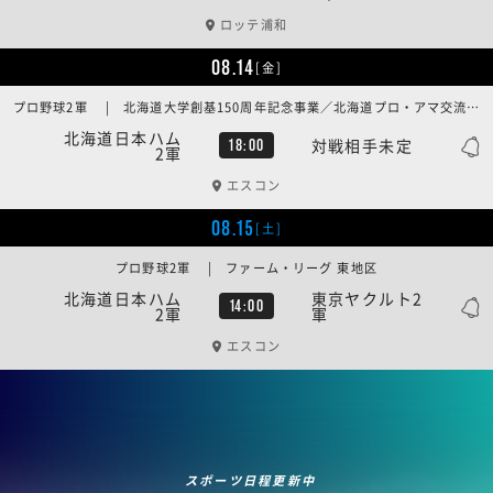
ロッテ浦和
08.14
[金]
プロ野球2軍 | 北海道大学創基150周年記念事業／北海道プロ・アマ交流戦
北海道日本ハム
対戦相手未定
18:00
2軍
エスコン
08.15
[土]
プロ野球2軍 | ファーム・リーグ 東地区
北海道日本ハム
東京ヤクルト2
14:00
2軍
軍
エスコン
スポーツ日程更新中