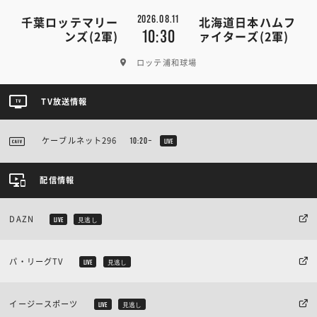
2026.08.11
千葉ロッテマリー
北海道日本ハムフ
10:30
ンズ(2軍)
ァイターズ(2軍)
ロッテ浦和球場
TV放送情報
ケーブルネット296
10:20~
LIVE
配信情報
DAZN
LIVE
見逃し
パ・リーグTV
LIVE
見逃し
イージースポーツ
LIVE
見逃し