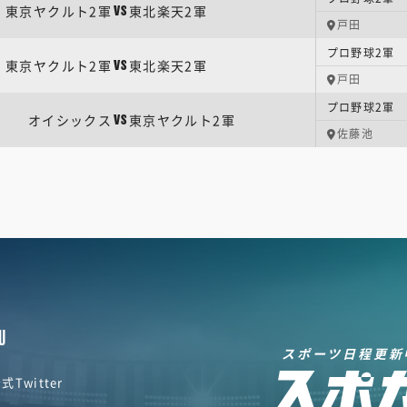
東京ヤクルト2軍
東北楽天2軍
VS
戸田
プロ野球2軍 
東京ヤクルト2軍
東北楽天2軍
VS
戸田
プロ野球2軍 
オイシックス
東京ヤクルト2軍
VS
佐藤池
U
スポーツ日程更新
式Twitter