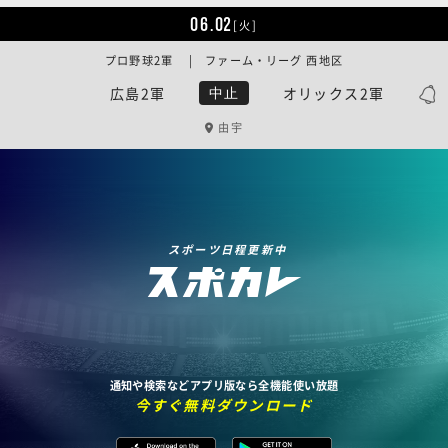
06.02
[火]
プロ野球2軍 | ファーム・リーグ 西地区
広島2軍
オリックス2軍
中止
由宇
スポーツ日程更新中
通知や検索などアプリ版なら全機能使い放題
今すぐ無料ダウンロード