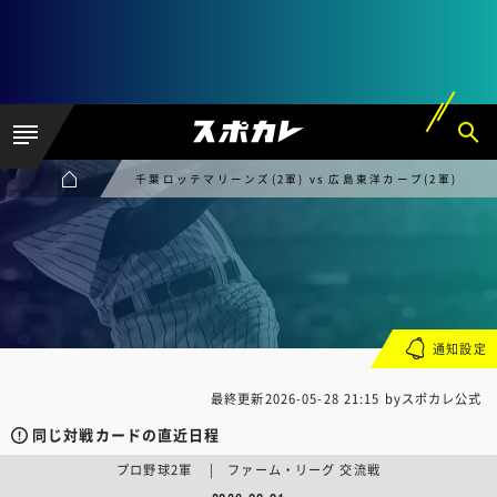
千葉ロッテマリーンズ(2軍) vs 広島東洋カープ(2軍)
通知設定
最終更新
2026-05-28 21:15
byスポカレ公式
同じ対戦カードの直近日程
プロ野球2軍 | ファーム・リーグ 交流戦