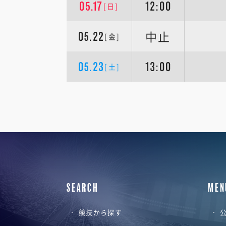
05.17
12:00
[日]
中止
05.22
[金]
05.23
13:00
[土]
SEARCH
MEN
競技から探す
公