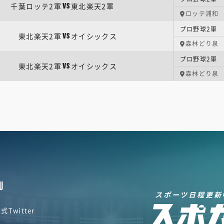
千葉ロッテ2軍
東北楽天2軍
VS
ロッテ浦和
プロ野球2軍 
東北楽天2軍
オイシックス
VS
森林どり泉
プロ野球2軍 
東北楽天2軍
オイシックス
VS
森林どり泉
U
スポーツ日程更新
式Twitter