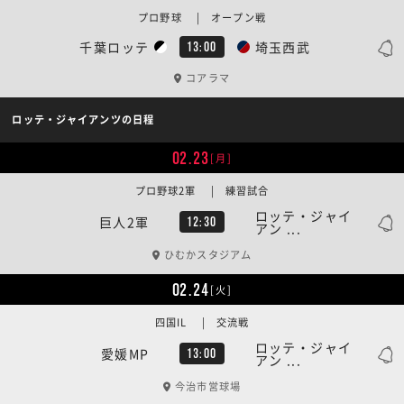
プロ野球 | オープン戦
千葉ロッテ
埼玉西武
13:00
コアラマ
ロッテ・ジャイアンツの日程
02.23
[月]
プロ野球2軍 | 練習試合
ロッテ・ジャイ
巨人2軍
12:30
アン ...
ひむかスタジアム
02.24
[火]
四国IL | 交流戦
ロッテ・ジャイ
愛媛MP
13:00
アン ...
今治市営球場