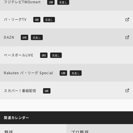
フジテレビTWOsmart
LIVE
見逃し
パ・リーグTV
LIVE
見逃し
DAZN
LIVE
見逃し
ベースボールLIVE
LIVE
見逃し
Rakuten パ・リーグ Special
LIVE
見逃し
スカパー！番組配信
LIVE
関連カレンダー
野球
プロ野球