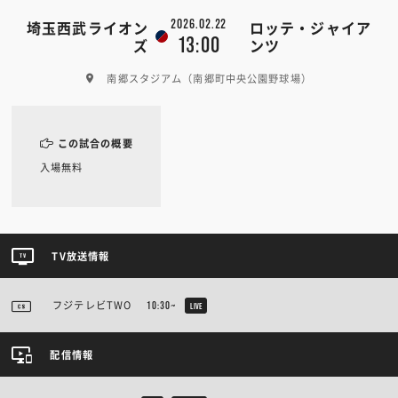
2026.02.22
埼玉西武ライオン
ロッテ・ジャイア
13:00
ズ
ンツ
南郷スタジアム（南郷町中央公園野球場）
この試合の概要
入場無料
TV放送情報
フジテレビTWO
10:30~
LIVE
配信情報