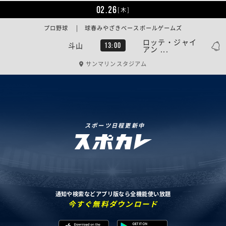
02.26
[木]
プロ野球 | 球春みやざきベースボールゲームズ
ロッテ・ジャイ
斗山
13:00
アン ...
サンマリンスタジアム
スポーツ日程更新中
通知や検索などアプリ版なら全機能使い放題
今すぐ無料ダウンロード