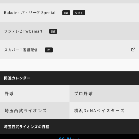
Rakuten パ・リーグ Special
LIVE
見逃し
フジテレビTWOsmart
LIVE
スカパー！番組配信
LIVE
関連カレンダー
野球
プロ野球
埼玉西武ライオンズ
横浜DeNAベイスターズ
埼玉西武ライオンズの日程