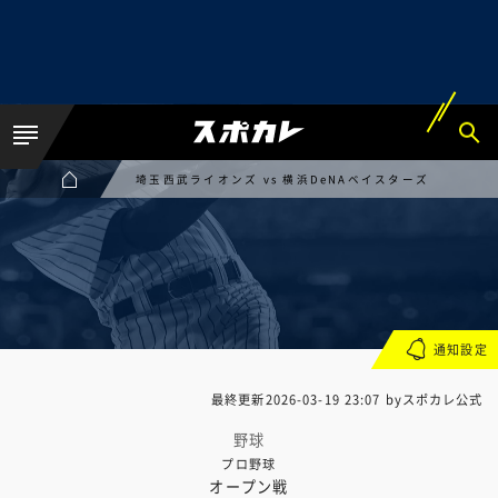
埼玉西武ライオンズ vs 横浜DeNAベイスターズ
通知設定
最終更新
2026-03-19 23:07
byスポカレ公式
野球
プロ野球
オープン戦