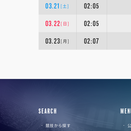
03.21
02:05
[土]
03.22
02:05
[日]
03.23
02:07
[月]
SEARCH
MEN
競技から探す
公