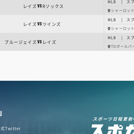
MLB | ス
レイズ
Rソックス
VS
シャーロッ
MLB | ス
レイズ
ツインズ
VS
シャーロッ
MLB | ス
ブルージェイズ
レイズ
VS
TDボールパ
U
スポーツ日程更新
式Twitter