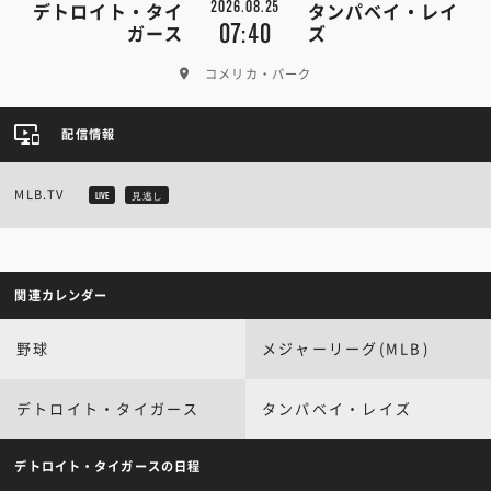
2026.08.25
デトロイト・タイ
タンパベイ・レイ
07:40
ガース
ズ
コメリカ・パーク
配信情報
MLB.TV
LIVE
見逃し
関連カレンダー
野球
メジャーリーグ(MLB)
デトロイト・タイガース
タンパベイ・レイズ
デトロイト・タイガースの日程