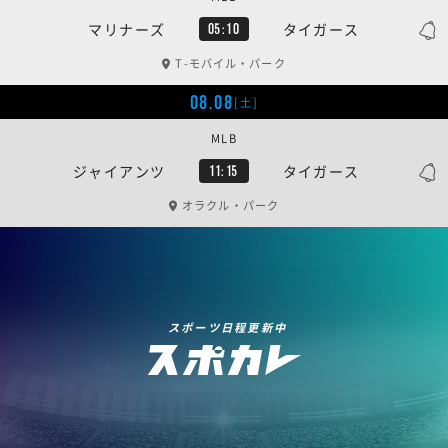
マリナーズ
タイガース
05:10
T-モバイル・パーク
08.08
[土]
MLB
ジャイアンツ
タイガース
11:15
オラクル・パーク
スポーツ日程更新中