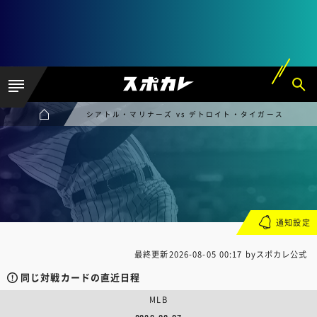
シアトル・マリナーズ vs デトロイト・タイガース
通知設定
最終更新
2026-08-05 00:17
byスポカレ公式
同じ対戦カードの直近日程
MLB