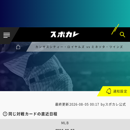
カンザスシティー・ロイヤルズ vs ミネソタ・ツインズ
通知設定
最終更新
2026-08-05 00:17
byスポカレ公式
同じ対戦カードの直近日程
MLB