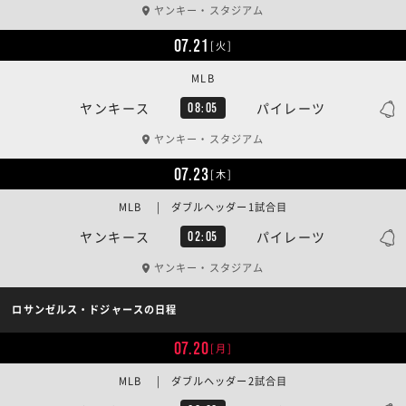
ヤンキー・スタジアム
07.21
[火]
MLB
ヤンキース
パイレーツ
08:05
ヤンキー・スタジアム
07.23
[木]
MLB | ダブルヘッダー1試合目
ヤンキース
パイレーツ
02:05
ヤンキー・スタジアム
ロサンゼルス・ドジャースの日程
07.20
[月]
MLB | ダブルヘッダー2試合目