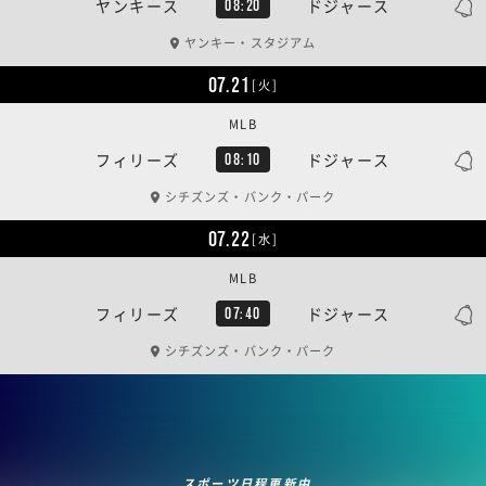
ヤンキース
ドジャース
08:20
ヤンキー・スタジアム
07.21
[火]
MLB
フィリーズ
ドジャース
08:10
シチズンズ・バンク・パーク
07.22
[水]
MLB
フィリーズ
ドジャース
07:40
シチズンズ・バンク・パーク
スポーツ日程更新中