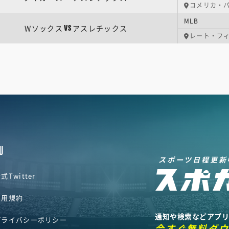
コメリカ・
MLB
Wソックス
アスレチックス
VS
レート・フ
U
スポーツ日程更新
式Twitter
利用規約
通知や検索などアプ
プライバシーポリシー
今すぐ無料ダ