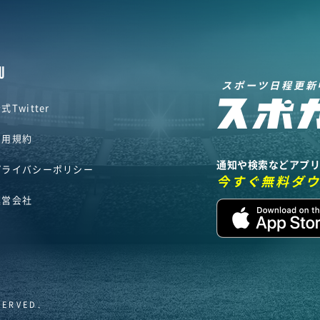
U
スポーツ日程更新
式Twitter
利用規約
通知や検索などアプ
プライバシーポリシー
今すぐ無料ダ
運営会社
SERVED.