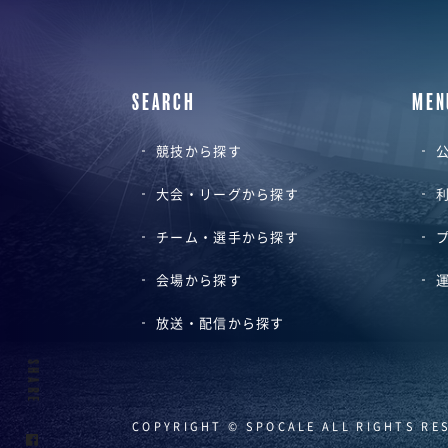
SEARCH
MEN
競技から探す
公
大会・リーグから探す
チーム・選手から探す
会場から探す
放送・配信から探す
SHARE
COPYRIGHT © SPOCALE ALL RIGHTS RE