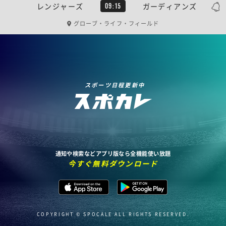
レンジャーズ
ガーディアンズ
09:15
グローブ・ライフ・フィールド
スポーツ日程更新中
通知や検索などアプリ版なら全機能使い放題
今すぐ無料ダウンロード
COPYRIGHT © SPOCALE ALL RIGHTS RESERVED.