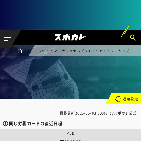
ワシントン・ナショナルズ vs マイアミ・マーリンズ
通知設定
最終更新
2026-06-03 00:08
byスポカレ公式
同じ対戦カードの直近日程
MLB